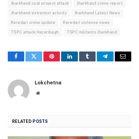
Jharkhand coal project attack
Jharkhand crime report
Jharkhand extremist activity
Jharkhand Latest News
Keredari crime update
Keredari violence news
TSPC attack Hazaribagh
TSPC militants Jharkhand
Facebook
Twitter
Pinterest
LinkedIn
Tumblr
Telegram
Email
Lokchetna
Website
RELATED
POSTS