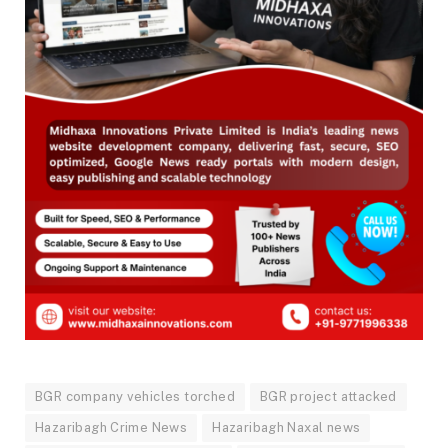
BGR company vehicles torched
BGR project attacked
Hazaribagh Crime News
Hazaribagh Naxal news