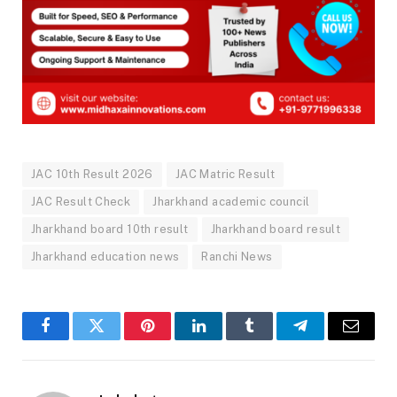
JAC 10th Result 2026
JAC Matric Result
JAC Result Check
Jharkhand academic council
Jharkhand board 10th result
Jharkhand board result
Jharkhand education news
Ranchi News
Facebook
Twitter
Pinterest
LinkedIn
Tumblr
Telegram
Email