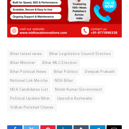
Bihar latest news
Bihar Legislative Council Election
Bihar Minister
Bihar MLC Election
Bihar Political News
Bihar Politics
Deepak Prakash
National Lok Morcha
NDA Bihar
NDA Candidates List
Nitish Kumar Government
Political Update Bihar
Upendra Kushwaha
Vidhan Parishad Chunav