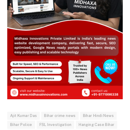
Ajit Kumar Das
Bihar crime news
Bihar Hindi News
Bihar Police
FSL Investigation
Hanging Case Bihar