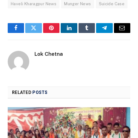
Haveli Kharagpur News
Munger News
Suicide Case
Facebook
Twitter
Pinterest
LinkedIn
Tumblr
Telegram
Email
Lok Chetna
RELATED
POSTS