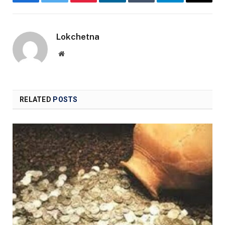
Facebook
Twitter
Pinterest
LinkedIn
Tumblr
Telegram
Email
Lokchetna
Website
RELATED
POSTS