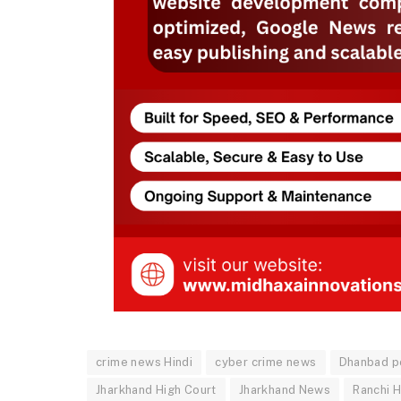
crime news Hindi
cyber crime news
Dhanbad p
Jharkhand High Court
Jharkhand News
Ranchi 