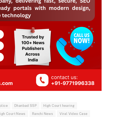
olice
Dhanbad SSP
High Court hearing
High Court News
Ranchi News
Viral Video Case