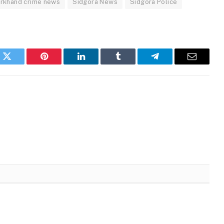
arkhand crime news
Sidgora News
Sidgora Police
k
Twitter
Pinterest
LinkedIn
Tumblr
Telegram
Email