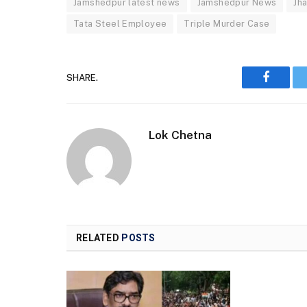
Jamshedpur latest news
Jamshedpur News
Jh
Tata Steel Employee
Triple Murder Case
SHARE.
Faceboo
Lok Chetna
RELATED
POSTS