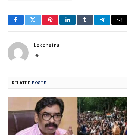
Facebook
Twitter
Pinterest
LinkedIn
Tumblr
Telegram
Email
Lokchetna
Website
RELATED
POSTS