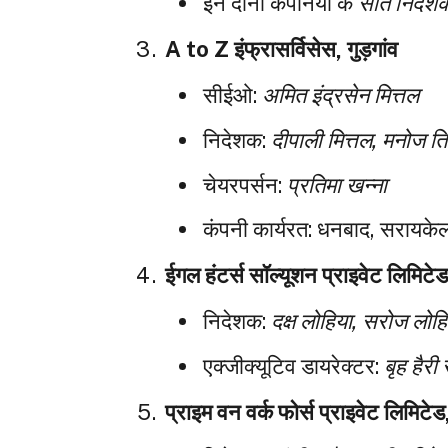
इन दोनों कंपनियों के
सात निदेशक
A to Z इंफ्रासर्विसेस, गुड़गांव
सीईओ:
अमित इंद्रसेन मित्तल
निदेशक:
दीपाली मित्तल, मनोज ति
चेयरपर्सन:
प्रतिमा खन्ना
कंपनी कार्यरत: धनबाद, सरायकेल
ईगल हंटर्स सॉल्यूशन प्राइवेट लिमिटे
निदेशक:
दक्ष लोहिया, सरोज लोहि
एक्जीक्यूटिव डायरेक्टर:
बृह हैरी 
प्राइम वन वर्क फोर्स प्राइवेट लिमिटे