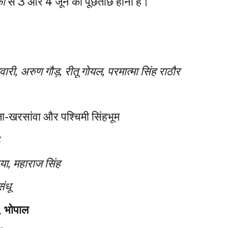
ों
से 3 और 4 जून को पूछताछ होनी है।
वारी, अरुण गौड़, रीतू गोयल, परमात्मा सिंह राठौर
ा-खरसांवा और पश्चिमी सिंहभूम
ड
या, महाराज सिंह
संधू
ड, भोपाल