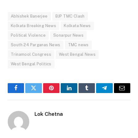
Abhishek Banerjee
BJP TMC Clash
Kolkata Breaking News
Kolkata News
Political Violence
Sonarpur News
South 24 Parganas News
TMC news
Trinamool Congress
West Bengal News
West Bengal Politics
Facebook
Twitter
Pinterest
LinkedIn
Tumblr
Telegram
Email
Lok Chetna