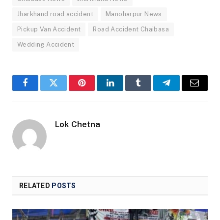
Jharkhand road accident
Manoharpur News
Pickup Van Accident
Road Accident Chaibasa
Wedding Accident
Facebook
Twitter
Pinterest
LinkedIn
Tumblr
Telegram
Email
Lok Chetna
RELATED
POSTS