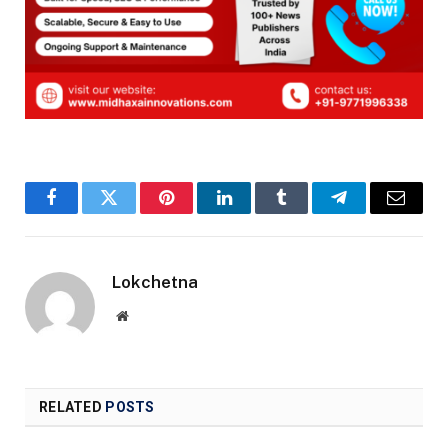
Facebook
Twitter
Pinterest
LinkedIn
Tumblr
Telegram
Email
Lokchetna
Website
RELATED
POSTS