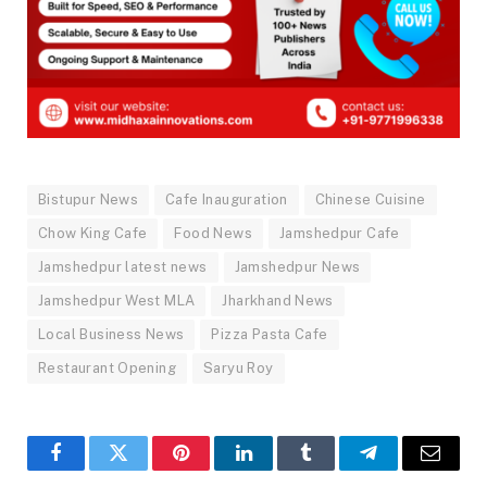
Bistupur News
Cafe Inauguration
Chinese Cuisine
Chow King Cafe
Food News
Jamshedpur Cafe
Jamshedpur latest news
Jamshedpur News
Jamshedpur West MLA
Jharkhand News
Local Business News
Pizza Pasta Cafe
Restaurant Opening
Saryu Roy
Facebook
Twitter
Pinterest
LinkedIn
Tumblr
Telegram
Email