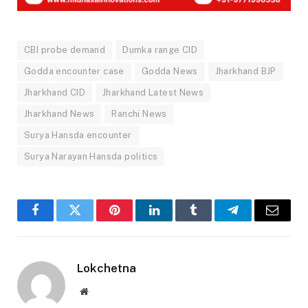
CBI probe demand
Dumka range CID
Godda encounter case
Godda News
Jharkhand BJP
Jharkhand CID
Jharkhand Latest News
Jharkhand News
Ranchi News
Surya Hansda encounter
Surya Narayan Hansda politics
Facebook
Twitter
Pinterest
LinkedIn
Tumblr
Telegram
Email
Lokchetna
Website