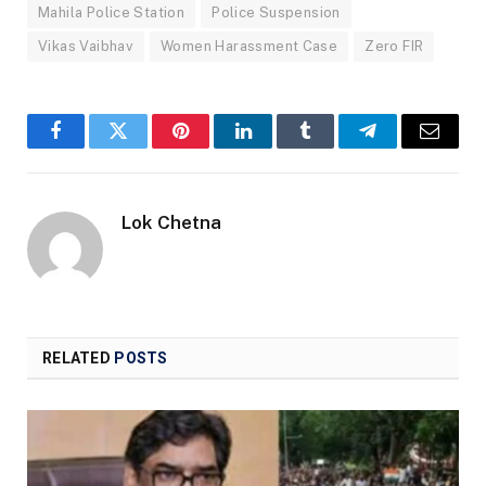
Mahila Police Station
Police Suspension
Vikas Vaibhav
Women Harassment Case
Zero FIR
Facebook
Twitter
Pinterest
LinkedIn
Tumblr
Telegram
Email
Lok Chetna
RELATED
POSTS