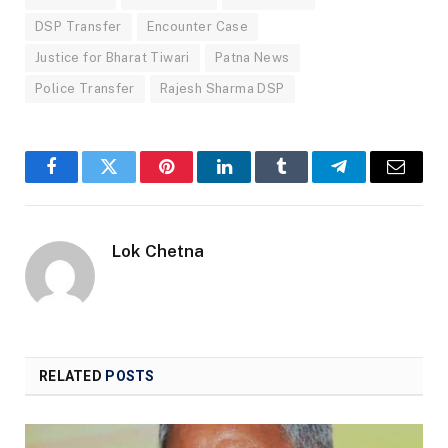
DSP Transfer
Encounter Case
Justice for Bharat Tiwari
Patna News
Police Transfer
Rajesh Sharma DSP
Facebook
Twitter
Pinterest
LinkedIn
Tumblr
Telegram
Email
Lok Chetna
RELATED
POSTS