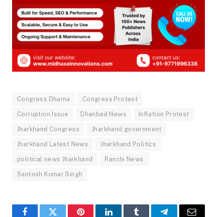
Congress Dharna
Congress Protest
Corruption Issue
Dhanbad News
Inflation Protest
Jharkhand Congress
Jharkhand government
Jharkhand Latest News
Jharkhand Politics
political news Jharkhand
Ranchi News
Santosh Kumar Singh