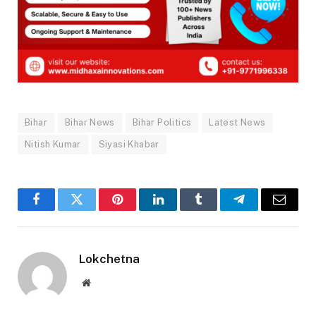
Bihar
Bihar News
Bihar Politics
Latest News
Nitish Kumar
Siyasi Khabar
Facebook
Twitter
Pinterest
LinkedIn
Tumblr
Telegram
Email
Lokchetna
Website