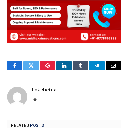
Facebook
Twitter
Pinterest
LinkedIn
Tumblr
Telegram
Email
Lokchetna
Website
RELATED
POSTS