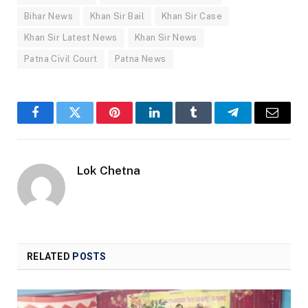
Bihar News
Khan Sir Bail
Khan Sir Case
Khan Sir Latest News
Khan Sir News
Patna Civil Court
Patna News
Facebook
Twitter
Pinterest
LinkedIn
Tumblr
Telegram
Email
Lok Chetna
RELATED
POSTS