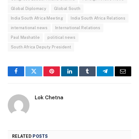
Global Diplomacy
Global South
India South Africa Meeting
India South Africa Relations
international news
International Relations
Paul Mashatile
political news
South Africa Deputy President
Facebook
Twitter
Pinterest
LinkedIn
Tumblr
Telegram
Email
Lok Chetna
RELATED
POSTS