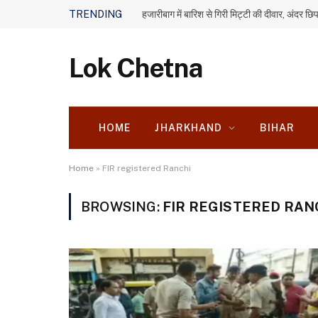
TRENDING
Lok Chetna
HOME
JHARKHAND
BIHAR
Home
»
FIR registered Ranchi
BROWSING:
FIR REGISTERED RAN