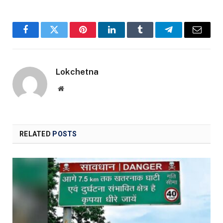
Facebook
Twitter
Pinterest
LinkedIn
Tumblr
Telegram
Email
Lokchetna
Website
RELATED
POSTS