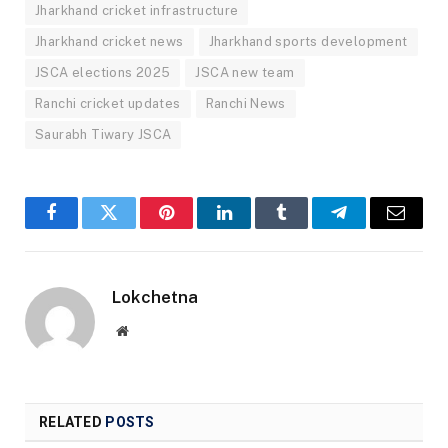
Jharkhand cricket infrastructure
Jharkhand cricket news
Jharkhand sports development
JSCA elections 2025
JSCA new team
Ranchi cricket updates
Ranchi News
Saurabh Tiwary JSCA
Facebook
Twitter
Pinterest
LinkedIn
Tumblr
Telegram
Email
Lokchetna
Website
RELATED
POSTS