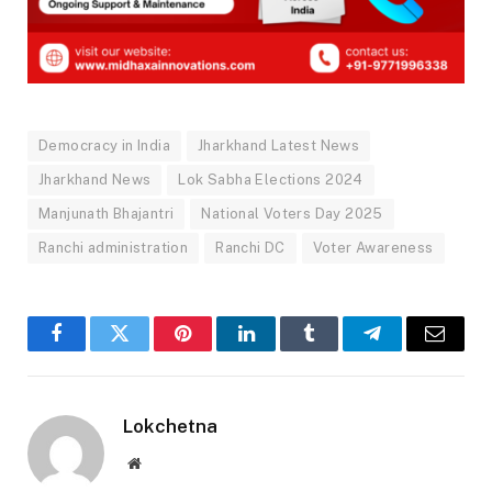
Democracy in India
Jharkhand Latest News
Jharkhand News
Lok Sabha Elections 2024
Manjunath Bhajantri
National Voters Day 2025
Ranchi administration
Ranchi DC
Voter Awareness
Facebook
Twitter
Pinterest
LinkedIn
Tumblr
Telegram
Email
Lokchetna
Website