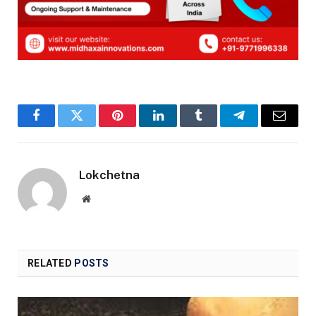
Facebook
Twitter
Pinterest
LinkedIn
Tumblr
Telegram
Email
Lokchetna
Website
RELATED
POSTS