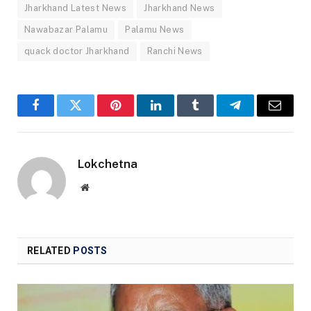
Jharkhand Latest News
Jharkhand News
Nawabazar Palamu
Palamu News
quack doctor Jharkhand
Ranchi News
Facebook
Twitter
Pinterest
LinkedIn
Tumblr
Telegram
Email
Lokchetna
Website
RELATED
POSTS