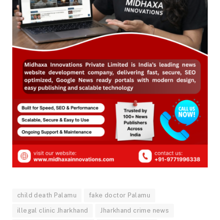
child death Palamu
fake doctor Palamu
illegal clinic Jharkhand
Jharkhand crime news