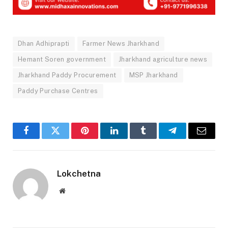
Dhan Adhiprapti
Farmer News Jharkhand
Hemant Soren government
Jharkhand agriculture news
Jharkhand Paddy Procurement
MSP Jharkhand
Paddy Purchase Centres
Facebook
Twitter
Pinterest
LinkedIn
Tumblr
Telegram
Email
Lokchetna
Website