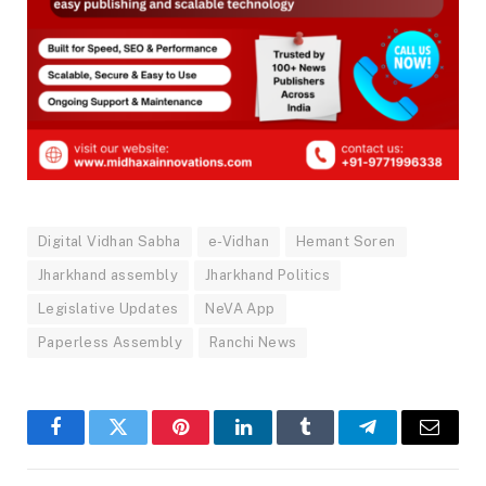
Digital Vidhan Sabha
e-Vidhan
Hemant Soren
Jharkhand assembly
Jharkhand Politics
Legislative Updates
NeVA App
Paperless Assembly
Ranchi News
Facebook
Twitter
Pinterest
LinkedIn
Tumblr
Telegram
Email