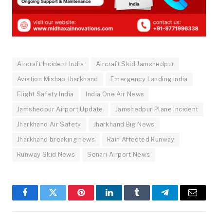
Aircraft Incident India
Aircraft Skid Jamshedpur
Aviation Mishap Jharkhand
Emergency Landing India
Flight Safety India
India One Air News
Jamshedpur Airport Update
Jamshedpur Plane Incident
Jharkhand Air Safety
Jharkhand Big News
Jharkhand breaking news
Rain Affected Runway
Runway Skid News
Sonari Airport News
Facebook
Twitter
Pinterest
LinkedIn
Tumblr
Telegram
Email