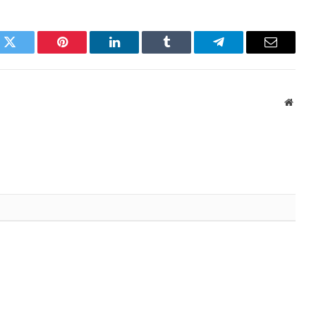
k
Twitter
Pinterest
LinkedIn
Tumblr
Telegram
Email
Websi