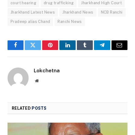
court hearing
drug trafficking
Jharkhand High Court
Jharkhand Latest News
Jharkhand News
NCB Ranchi
Pradeep alias Chand
Ranchi News
Facebook
Twitter
Pinterest
LinkedIn
Tumblr
Telegram
Email
Lokchetna
Website
RELATED
POSTS