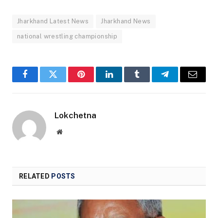
Jharkhand Latest News
Jharkhand News
national wrestling championship
Facebook
Twitter
Pinterest
LinkedIn
Tumblr
Telegram
Email
Lokchetna
Website
RELATED
POSTS