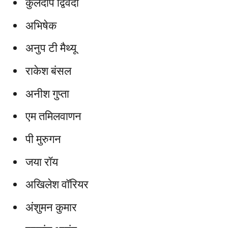
कुलदीप द्विवेदी
अभिषेक
अनुप टी मैथ्यू
राकेश बंसल
अनीश गुप्ता
एम तमिलवाणन
पी मुरुगन
जया रॉय
अखिलेश वॉरियर
अंशुमन कुमार