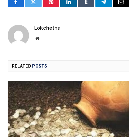
Facebook
Twitter
Pinterest
LinkedIn
Tumblr
Telegram
Email
Lokchetna
Website
RELATED
POSTS