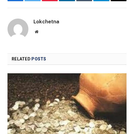
Facebook
Twitter
Pinterest
LinkedIn
Tumblr
Telegram
Email
Lokchetna
Website
RELATED
POSTS