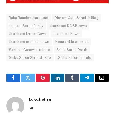
Baba Ramdev Jharkhand
Dishom Guru Shraddh Bhoj
Hemant Soren family
Jharkhand DC SP news
Jharkhand Latest News
Jharkhand News
Jharkhand political news
Nemra village event
Santosh Gangwar tribute
Shibu Soren Death
Shibu Soren Shraddh Bhoj
Shibu Soren Tribute
Facebook
Twitter
Pinterest
LinkedIn
Tumblr
Telegram
Email
Lokchetna
Website