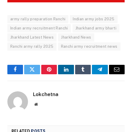
army rally preparation Ranchi
Indian army jobs 2025
Indian army recruitment Ranchi
Jharkhand army bharti
Jharkhand Latest News
Jharkhand News
Ranchi army rally 2025
Ranchi army recruitment news
Facebook
Twitter
Pinterest
LinkedIn
Tumblr
Telegram
Email
Lokchetna
Website
RELATED
POSTS