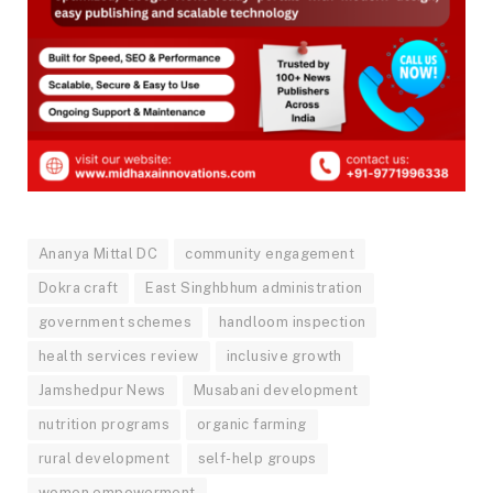
Ananya Mittal DC
community engagement
Dokra craft
East Singhbhum administration
government schemes
handloom inspection
health services review
inclusive growth
Jamshedpur News
Musabani development
nutrition programs
organic farming
rural development
self-help groups
women empowerment