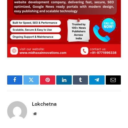
Facebook
Twitter
Pinterest
LinkedIn
Tumblr
Telegram
Email
Lokchetna
Website