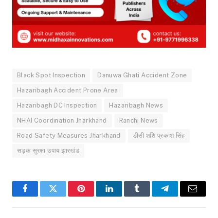
Black Spot Inspection
Danuwa Ghati Accident Zone
Hazaribagh Accident Prone Area
Hazaribagh DC Inspection
Hazaribagh News
NHAI Coordination Jharkhand
Ranchi News
Road Safety Measures Jharkhand
डीसी शशि प्रकाश सिंह
सड़क सुरक्षा उपाय झारखंड
Facebook
Twitter
Pinterest
LinkedIn
Tumblr
Telegram
Email