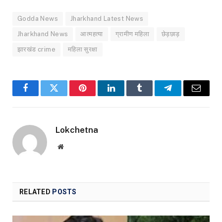
Godda News
Jharkhand Latest News
Jharkhand News
आत्महत्या
ग्रामीण महिला
छेड़छाड़
झारखंड crime
महिला सुरक्षा
Facebook
Twitter
Pinterest
LinkedIn
Tumblr
Telegram
Email
Lokchetna
Website
RELATED
POSTS