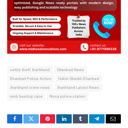
cattle theft Jharkhand
Dhanbad News
Dhanbad Police Action
Halim Sheikh Dhanbad
Jharkhand crime news
Jharkhand Latest News
mob beating case
Nirsa police station
Facebook
Twitter
Pinterest
LinkedIn
Tumblr
Telegram
Email