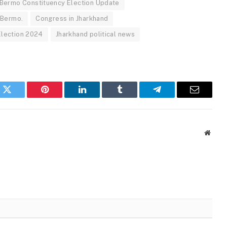
Bermo Constituency Election Update
 Bermo.
Congress in Jharkhand
Election 2024
Jharkhand political news
k
Twitter
Pinterest
LinkedIn
Tumblr
Telegram
Email
Websi