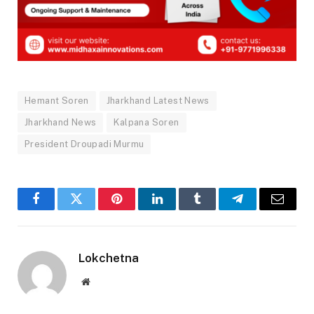
Hemant Soren
Jharkhand Latest News
Jharkhand News
Kalpana Soren
President Droupadi Murmu
Facebook
Twitter
Pinterest
LinkedIn
Tumblr
Telegram
Email
Lokchetna
Website