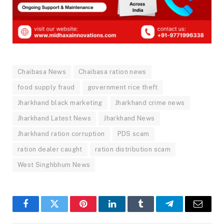
Chaibasa News
Chaibasa ration news
food supply fraud
government rice theft
Jharkhand black marketing
Jharkhand crime news
Jharkhand Latest News
Jharkhand News
Jharkhand ration corruption
PDS scam
ration dealer caught
ration distribution scam
West Singhbhum News
Facebook
Twitter
Pinterest
LinkedIn
Tumblr
Telegram
Email