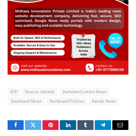
BJP
Gourav Vallabh
Jharkhand Latest News
Jharkhand News
Jharkhand Politics
Ranchi News
Facebook
Twitter
Pinterest
LinkedIn
Tumblr
Telegram
Email