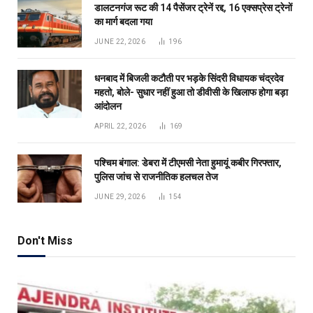
डालटनगंज रूट की 14 पैसेंजर ट्रेनें रद्द, 16 एक्सप्रेस ट्रेनों
का मार्ग बदला गया
JUNE 22, 2026
196
धनबाद में बिजली कटौती पर भड़के सिंदरी विधायक चंद्रदेव
महतो, बोले- सुधार नहीं हुआ तो डीवीसी के खिलाफ होगा बड़ा
आंदोलन
APRIL 22, 2026
169
पश्चिम बंगाल: डेबरा में टीएमसी नेता हुमायूं कबीर गिरफ्तार,
पुलिस जांच से राजनीतिक हलचल तेज
JUNE 29, 2026
154
Don't Miss