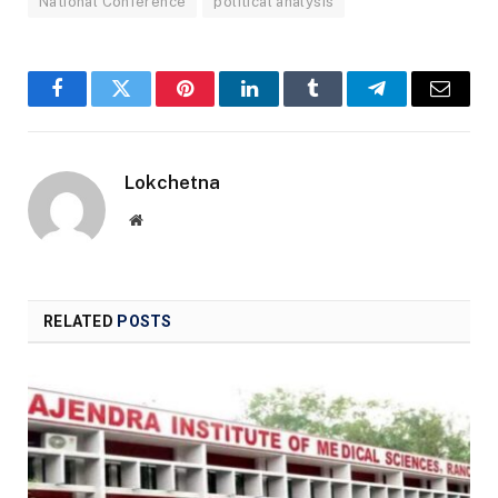
National Conference
political analysis
Facebook
Twitter
Pinterest
LinkedIn
Tumblr
Telegram
Email
Lokchetna
Website
RELATED
POSTS