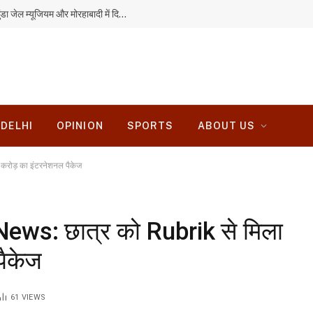
विश्व आदिवासी महोत्सव को लेकर सजी रांची, बिरसा मुंडा जेल म्यूजियम और मोरहाबादी में दिखी आदिवासी संस्कृति की झलक
DELHI
OPINION
SPORTS
ABOUT US
ोड़ का इंटरनेशनल पैकेज
ws: छात्र को Rubrik से मिला
पैकेज
61
VIEWS