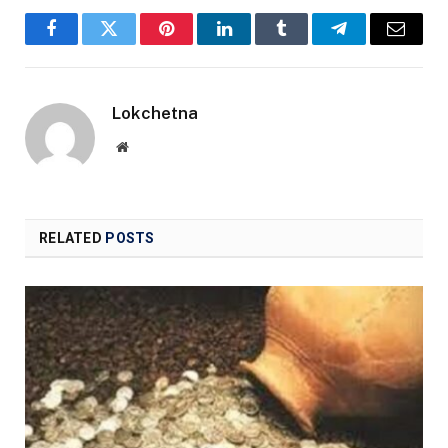
Facebook
Twitter
Pinterest
LinkedIn
Tumblr
Telegram
Email
Lokchetna
Website
RELATED
POSTS