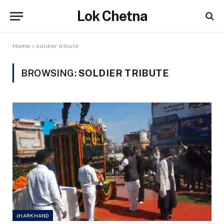
Lok Chetna
Home
»
soldier tribute
BROWSING:
SOLDIER TRIBUTE
JHARKHAND